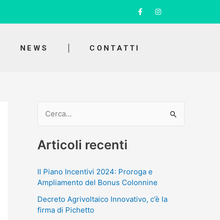
F
I
a
n
c
s
e
t
b
a
o
g
NEWS
CONTATTI
o
r
k
a
-
m
f
C
e
Articoli recenti
r
c
Il Piano Incentivi 2024: Proroga e
a
Ampliamento del Bonus Colonnine
:
Decreto Agrivoltaico Innovativo, c’è la
firma di Pichetto