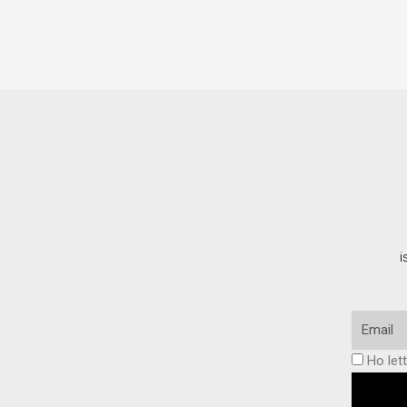
i
Email
Ho lett