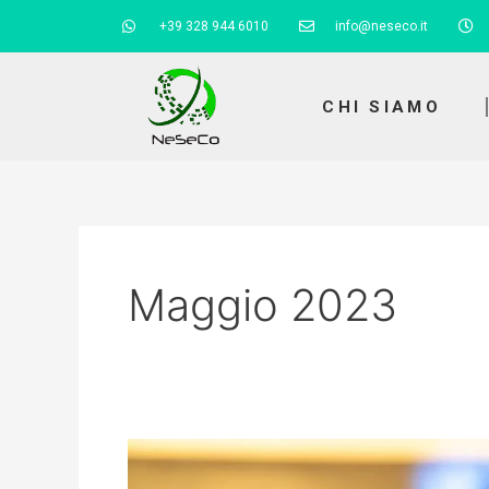
Vai
+39 328 944 6010
info@neseco.it
al
contenuto
CHI SIAMO
Maggio 2023
Aprile
2023,