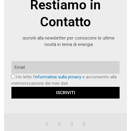
Restiamo in
Contatto
iscriviti alla newsletter per conoscere le ultime
novità in tema di energia
Email
Ho letto l'
informativa sulla privacy
e acconsento alla
memorizzazione dei miei dati.
ISCRIVITI
F
T
G
P
a
w
o
i