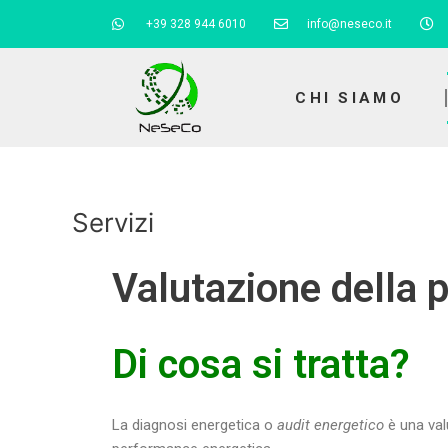
Vai
+39 328 944 6010
info@neseco.it
al
contenuto
CHI SIAMO
Servizi
Valutazione della 
Di cosa si tratta?
La diagnosi energetica o
audit energetico
è una val