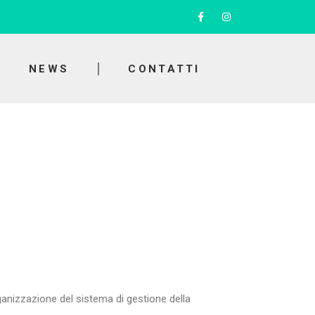
F
I
a
n
c
s
e
t
b
a
o
g
NEWS
CONTATTI
o
r
k
a
-
m
f
ganizzazione del sistema di gestione della