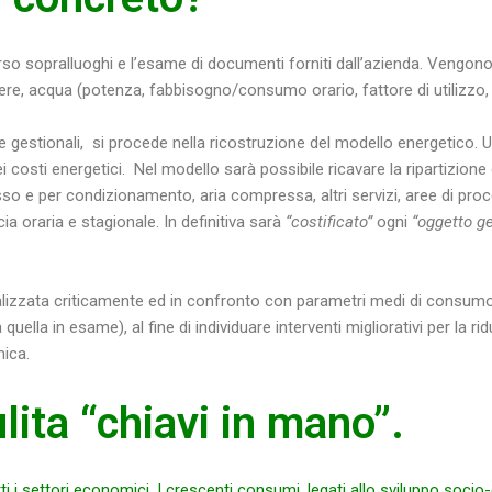
erso sopralluoghi e l’esame di documenti forniti dall’azienda. Vengono 
rifere, acqua (potenza, fabbisogno/consumo orario, fattore di utilizzo, 
e gestionali, si procede nella ricostruzione del modello energetico. U
osti energetici. Nel modello sarà possibile ricavare la ripartizione d
o e per condizionamento, aria compressa, altri servizi, aree di proc
ia oraria e stagionale. In definitiva sarà
“costificato”
ogni
“oggetto g
nalizzata criticamente ed in confronto con parametri medi di consum
quella in esame), al fine di individuare interventi migliorativi per la r
mica.
lita “chiavi in mano”.
ti i settori economici. I crescenti consumi, legati allo sviluppo soci