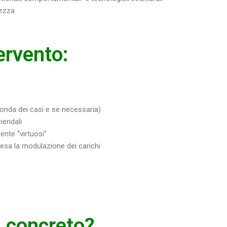
rezza
tervento:
conda dei casi e se necessaria)
iendali
nte “virtuosi”
resa la modulazione dei carichi
n concreto?