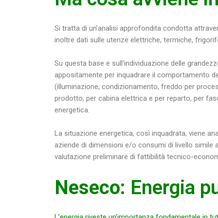
Si tratta di un’analisi approfondita condotta attrav
inoltre dati sulle utenze elettriche, termiche, frigo
Su questa base e sull’individuazione delle grandezz
appositamente per inquadrare il comportamento dei c
(illuminazione, condizionamento, freddo per process
prodotto, per cabina elettrica e per reparto, per fasc
energetica.
La situazione energetica, così inquadrata, viene a
aziende di dimensioni e/o consumi di livello simile a 
valutazione preliminare di fattibilità tecnico-econo
Neseco
: Energia pu
L’energia riveste un’importanza fondamentale in tut