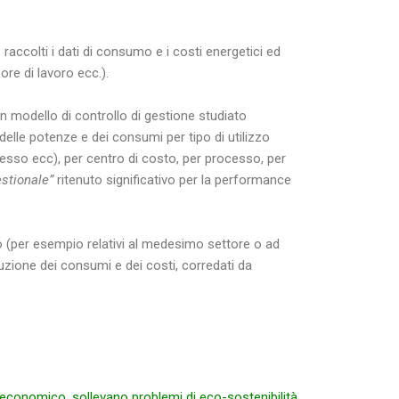
raccolti i dati di consumo e i costi energetici ed
ore di lavoro ecc.).
n modello di controllo di gestione studiato
elle potenze e dei consumi per tipo di utilizzo
esso ecc), per centro di costo, per processo, per
estionale”
ritenuto significativo per la performance
o (per esempio relativi al medesimo settore o ad
iduzione dei consumi e dei costi, corredati da
o-economico, sollevano problemi di eco-sostenibilità