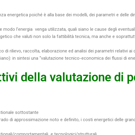
 energetica poiché è alla base dei modelli, dei parametri e delle din
 che modo l’energia venga utilizzata, quali siano le cause degli eventu
rgetico che valuti non solo la fattibilità tecnica, ma anche e sopratt
o di rilievo, raccolta, elaborazione ed analisi dei parametri relativi ai
iano): in sintesi una “valutazione tecnico-economica dei flussi di ene
ttivi della valutazione di
estionale sottostante
grado di approssimazione noto e definito, i costi energetici delle gran
gestionali/comportamentali e tecnologici/strutturali