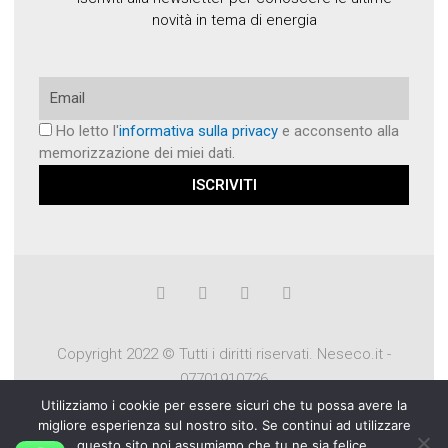
novità in tema di energia
Email
Ho letto l'
informativa sulla privacy
e acconsento alla
memorizzazione dei miei dati.
ISCRIVITI
F
T
G
P
a
w
o
i
c
i
o
n
e
t
g
t
Copyright 2022 © Tutti i diritti riservati. Neseco.it -
b
t
l
e
o
e
e
r
07701910726
o
r
-
e
k
p
s
Utilizziamo i cookie per essere sicuri che tu possa avere la
l
t
www.dfstudio.it
migliore esperienza sul nostro sito. Se continui ad utilizzare
u
questo sito noi assumiamo che tu ne sia felice.